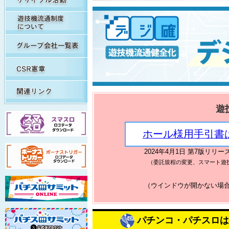
遊技機流通制度について
グループ会社一覧表
CSR憲章
関連リンク集
遊
ホール様用手引書
2024年4月1日 第7版リリ
（委託規程の変更、スマート遊
（ウインドウが開かない場合
パチンコ・パチスロは