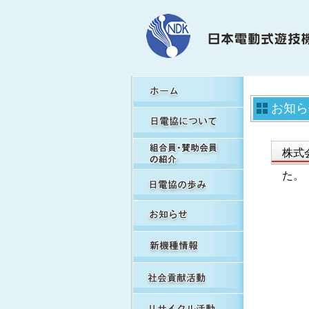
H
お知ら
日
組
株式
日
た。
お
新
社
リ