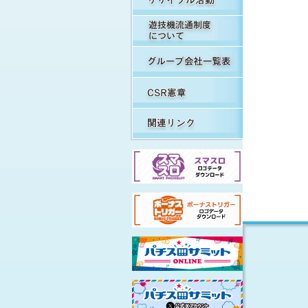
遊
グ
C
関