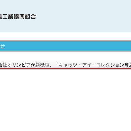
OME
せ
電協について
合員・賛助会員の紹介
会社オリンピアが新機種、「キャッツ・アイ－コレクション奪
電協の歩み（関連事象を含む）
知らせ
機種情報
会貢献活動
サイクル活動