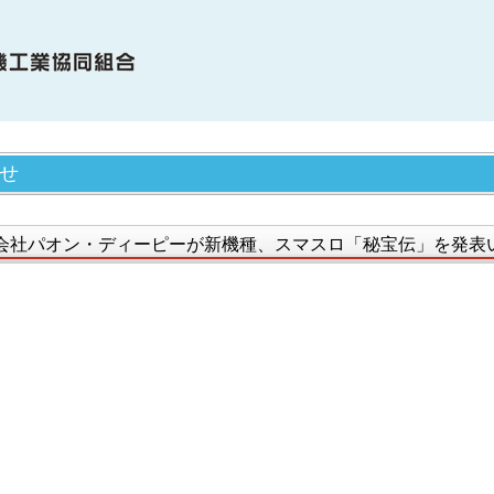
OME
せ
電協について
合員・賛助会員の紹介
会社パオン・ディーピーが新機種、スマスロ「秘宝伝」を発表
電協の歩み（関連事象を含む）
知らせ
機種情報
会貢献活動
サイクル活動