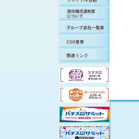
遊
グ
C
関