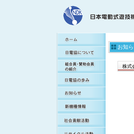
H
お知ら
日
組
株式
日
お
新
社
リ