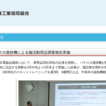
OME
せ
電協について
合員・賛助会員の紹介
スロ遊技機による脳活動実証調査報告実施
電協の歩み（関連事象を含む）
、日電協会議室において、業界誌20社28名の記者を招致し、パチスロ遊技機
的に立証する実験を2月中旬より3月末まで実施した結果が、諏訪東京理科大
知らせ
、1回30分のスロットトレーニングを週3回、4週間行えば、中高年の認知機
機種情報
会貢献活動
サイクル活動