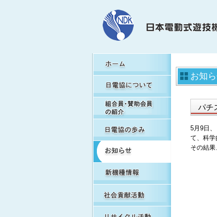
H
お知ら
日
組
パチ
日
5月9日
て、科学
お
その結果
新
社
リ