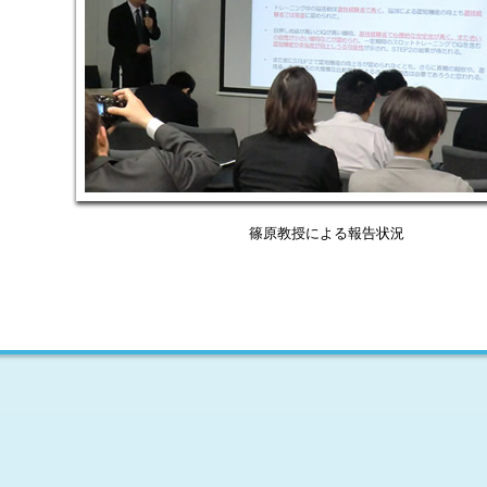
技機流通制度について
ループ会社一覧表
SR憲章
連リンク集
篠原教授による報告状況