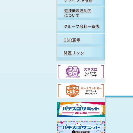
遊
グ
C
関