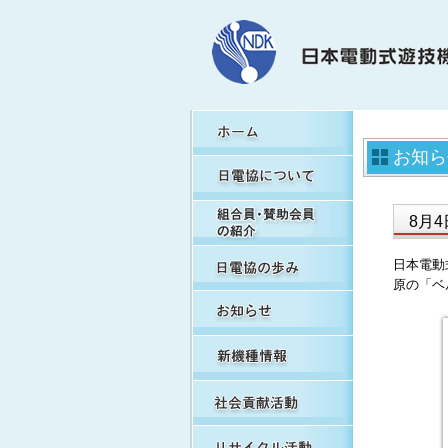
H
お知ら
日
組
8月
日
日本電動
原の「ベ
お
新
社
リ