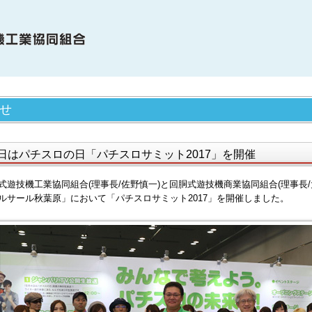
OME
せ
電協について
合員・賛助会員の紹介
4日はパチスロの日「パチスロサミット2017」を開催
電協の歩み（関連事象を含む）
式遊技機工業協同組合(理事長/佐野慎一)と回胴式遊技機商業協同組合(理事長/大
ルサール秋葉原」において「パチスロサミット2017」を開催しました。
知らせ
機種情報
会貢献活動
サイクル活動