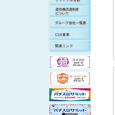
遊
グ
C
関