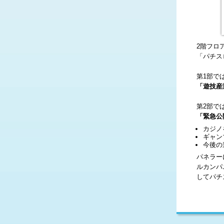
2階フロ
「パチス
第1部で
「遊技産
第2部で
「緊急公
カジノ
ギャン
今後の
パネラー
ルカンパ
してパチ