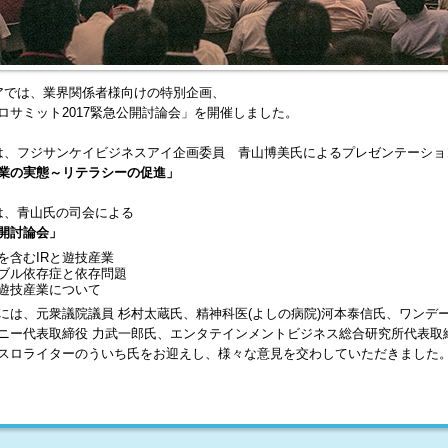
アでは、業界関係者様向けの特別企画、
ロサミット2017緊急公開討論会」を開催しました。
は、フジサンケイビジネスアイ企画委員 青山博美氏によるプレゼンテーショ
業の実態～リテラシーの促進」
は、青山氏の司会による
開討論会」
を含むIRと遊技産業
ブル依存症と依存問題
遊技産業について
には、元衆議院議員 杉村太蔵氏、精神科医(よしの病院)河本泰信氏、ワンデ
ニー代表取締役 力武一郎氏、エンタテインメントビジネス総合研究所代表取
スロライターのういち氏をお迎えし、様々な意見を交わしていただきました