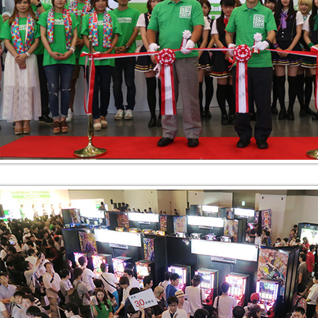
技機流通制度について
ループ会社一覧表
SR憲章
連リンク集