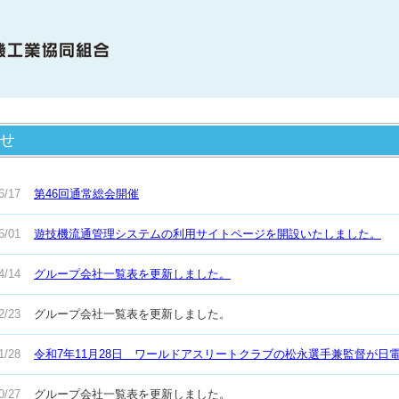
OME
せ
電協について
合員・賛助会員の紹介
6/17
第46回通常総会開催
電協の歩み（関連事象を含む）
6/01
遊技機流通管理システムの利用サイトページを開設いたしました。
知らせ
4/14
グループ会社一覧表を更新しました。
機種情報
2/23
グループ会社一覧表を更新しました。
会貢献活動
1/28
令和7年11月28日 ワールドアスリートクラブの松永選手兼監督が日
サイクル活動
0/27
グループ会社一覧表を更新しました。